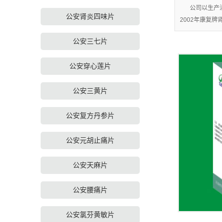
公安盐酸小檗碱
公司以生产
公安肾炎四味片
2002年康复
公安查看更多分类 
公安三七片
公安穿心莲片
公安三黄片
公安复方丹参片
公安元胡止痛片
公安天麻片
公安腰痛片
公安氯芬黄敏片