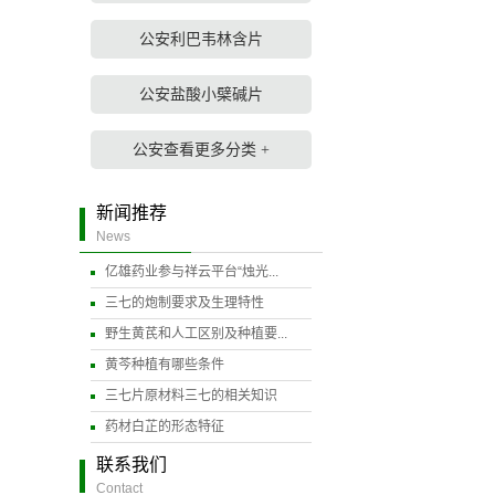
公安利巴韦林含片
公安盐酸小檗碱片
公安查看更多分类 +
新闻推荐
News
亿雄药业参与祥云平台“烛光...
三七的炮制要求及生理特性
野生黄芪和人工区别及种植要...
黄芩种植有哪些条件
三七片原材料三七的相关知识
药材白芷的形态特征
联系我们
Contact