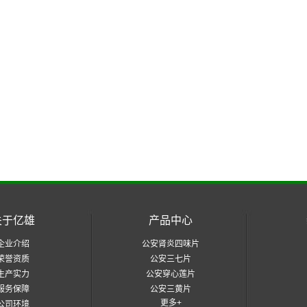
关于亿雄
产品中心
企业介绍
公安肾炎四味片
荣誉资质
公安三七片
生产实力
公安穿心莲片
服务保障
公安三黄片
更多+
公司环境