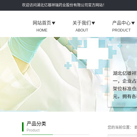
欢迎访问湖北亿雄祥瑞药业股份有限公司官方网站！
网站首页
关于我们
产品中心
HOME
ABOUT
PRODUCT
企业介绍
公安肾炎四味片
荣誉资质
公安三七片
生产实力
公安穿心莲片
服务保障
公安三黄片
公司环境
公安复方丹参片
公安元胡止痛片
公安天麻片
公安腰痛片
公安氯芬黄敏片
产品分类
您的当前位置：
首
公安利巴韦林含
Product