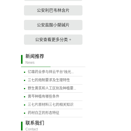
公安利巴韦林含片
公安盐酸小檗碱片
公安查看更多分类 +
新闻推荐
News
亿雄药业参与祥云平台“烛光...
三七的炮制要求及生理特性
野生黄芪和人工区别及种植要...
黄芩种植有哪些条件
三七片原材料三七的相关知识
药材白芷的形态特征
联系我们
Contact