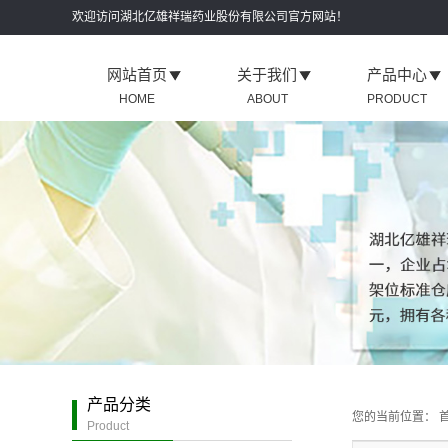
欢迎访问湖北亿雄祥瑞药业股份有限公司官方网站！
网站首页
关于我们
产品中心
HOME
ABOUT
PRODUCT
企业介绍
公安肾炎四味片
荣誉资质
公安三七片
生产实力
公安穿心莲片
服务保障
公安三黄片
公司环境
公安复方丹参片
公安元胡止痛片
公安天麻片
公安腰痛片
公安氯芬黄敏片
产品分类
您的当前位置：
首
公安利巴韦林含
Product