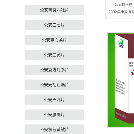
公安盐酸小檗碱
公司以生产
公安肾炎四味片
2002年康复
公安查看更多分类 
公安三七片
公安穿心莲片
公安三黄片
公安复方丹参片
公安元胡止痛片
公安天麻片
公安腰痛片
公安氯芬黄敏片