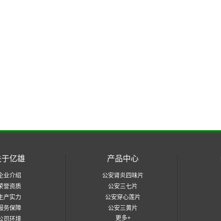
关于亿雄
产品中心
企业介绍
公安肾炎四味片
荣誉资质
公安三七片
生产实力
公安穿心莲片
服务保障
公安三黄片
更多+
公司环境