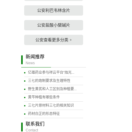
公安利巴韦林含片
公安盐酸小檗碱片
公安查看更多分类 +
新闻推荐
News
亿雄药业参与祥云平台“烛光...
三七的炮制要求及生理特性
野生黄芪和人工区别及种植要...
黄芩种植有哪些条件
三七片原材料三七的相关知识
药材白芷的形态特征
联系我们
Contact