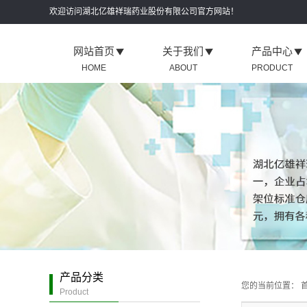
欢迎访问湖北亿雄祥瑞药业股份有限公司官方网站！
网站首页
关于我们
产品中心
HOME
ABOUT
PRODUCT
企业介绍
公安肾炎四味片
荣誉资质
公安三七片
生产实力
公安穿心莲片
服务保障
公安三黄片
公司环境
公安复方丹参片
公安元胡止痛片
公安天麻片
公安腰痛片
公安氯芬黄敏片
产品分类
您的当前位置：
首
公安利巴韦林含
Product