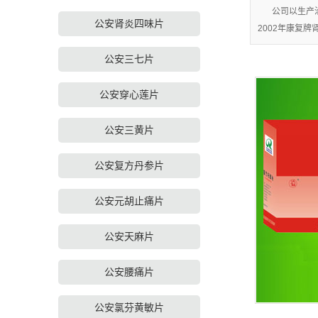
公安盐酸小檗碱
公司以生产
公安肾炎四味片
2002年康复
公安查看更多分类 
公安三七片
公安穿心莲片
公安三黄片
公安复方丹参片
公安元胡止痛片
公安天麻片
公安腰痛片
公安氯芬黄敏片