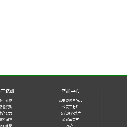
关于亿雄
产品中心
企业介绍
公安肾炎四味片
荣誉资质
公安三七片
生产实力
公安穿心莲片
服务保障
公安三黄片
更多+
公司环境